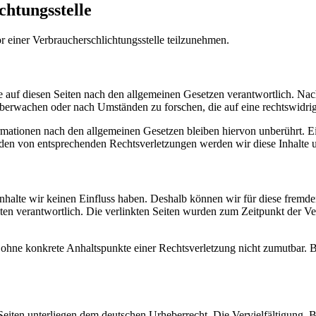
chtungs­stelle
vor einer Verbraucherschlichtungsstelle teilzunehmen.
 auf diesen Seiten nach den allgemeinen Gesetzen verantwortlich. Nac
 überwachen oder nach Umständen zu forschen, die auf eine rechtswidrig
ationen nach den allgemeinen Gesetzen bleiben hiervon unberührt. Ein
den von entsprechenden Rechtsverletzungen werden wir diese Inhalte 
 Inhalte wir keinen Einfluss haben. Deshalb können wir für diese fremd
 Seiten verantwortlich. Die verlinkten Seiten wurden zum Zeitpunkt der
och ohne konkrete Anhaltspunkte einer Rechtsverletzung nicht zumutbar
n Seiten unterliegen dem deutschen Urheberrecht. Die Vervielfältigung,