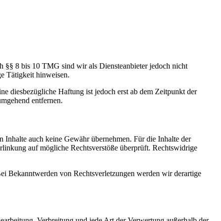
h §§ 8 bis 10 TMG sind wir als Diensteanbieter jedoch nicht
e Tätigkeit hinweisen.
e diesbezügliche Haftung ist jedoch erst ab dem Zeitpunkt der
umgehend entfernen.
en Inhalte auch keine Gewähr übernehmen. Für die Inhalte der
 Verlinkung auf mögliche Rechtsverstöße überprüft. Rechtswidrige
. Bei Bekanntwerden von Rechtsverletzungen werden wir derartige
 Bearbeitung, Verbreitung und jede Art der Verwertung außerhalb der