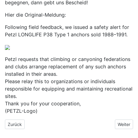
begegnen, dann gebt uns Bescheid!
Hier die Original-Meldung:
Following field feedback, we issued a safety alert for
Petzl LONGLIFE P38 Type 1 anchors sold 1988–1991.
Petzl requests that climbing or canyoning federations
and clubs arrange replacement of any such anchors
installed in their areas.
Please relay this to organizations or individuals
responsible for equipping and maintaining recreational
sites.
Thank you for your cooperation,
(PETZL-Logo)
Vorheriger Beitrag: Einladung zur Jahreshauptversammlung mit Wa
Nächster 
Zurück
Weiter